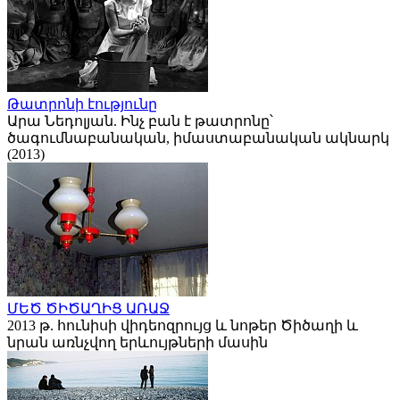
Թատրոնի էությունը
Արա Նեդոլյան. Ինչ բան է թատրոնը՝
ծագումնաբանական, իմաստաբանական ակնարկ
(2013)
ՄԵԾ ԾԻԾԱՂԻՑ ԱՌԱՋ
2013 թ. հունիսի վիդեոզրույց և նոթեր Ծիծաղի և
նրան առնչվող երևույթների մասին