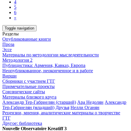
4
5
6
»
Toggle navigation
Разделы
Опубликованные книги
Проза
Эссе
Материалы по методологии мыследеятельности
Методология 2
Публицистика: Армения, Кавказ, Европа
Неопубликованное, неоконченное и в работе
Вирши
Сборники с участием ГТГ
Примечательные проекты
Союзнические сайты
Материалы близкого круга
Александр Тер-Габриелян (старший)
Ара Недолян
Александр
Тер-Габриелян (младший)
Друзья
Нелли Оганян
Рецензии, мнения, аналитические материалы о творчестве
ГТГ
Другое: библиотека
Nouvelle Observatoire Kreatiff 3