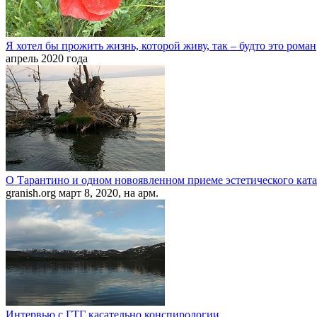
Я хотел бы прожить жизнь, которой живу, так – будто это роман
апрель 2020 года
О Тарантино и одном новоявленном приеме эстетического кат
granish.org март 8, 2020, на арм.
Интервью с ГТГ касательно конспирологии