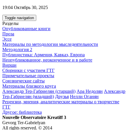
19:04 Октябрь 30, 2025
Toggle navigation
Разделы
Опубликованные книги
Проза
Эссе
Материалы по методологии мыследеятельности
Методология 2
Публицистика: Армения, Кавказ, Европа
Неопубликованное, неоконченное и в работе
Вирши
Сборники с участием ГТГ
Примечательные проекты
Союзнические сайты
Материалы близкого круга
Александр Тер-Габриелян (старший)
Ара Недолян
Александр
Тер-Габриелян (младший)
Друзья
Нелли Оганян
Рецензии, мнения, аналитические материалы о творчестве
ГТГ
Другое: библиотека
Nouvelle Observatoire Kreatiff 3
Gevorg Ter-Gabrielyan
All rights reserved. © 2014