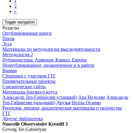
1
2
»
Toggle navigation
Разделы
Опубликованные книги
Проза
Эссе
Материалы по методологии мыследеятельности
Методология 2
Публицистика: Армения, Кавказ, Европа
Неопубликованное, неоконченное и в работе
Вирши
Сборники с участием ГТГ
Примечательные проекты
Союзнические сайты
Материалы близкого круга
Александр Тер-Габриелян (старший)
Ара Недолян
Александр
Тер-Габриелян (младший)
Друзья
Нелли Оганян
Рецензии, мнения, аналитические материалы о творчестве
ГТГ
Другое: библиотека
Nouvelle Observatoire Kreatiff 3
Gevorg Ter-Gabrielyan