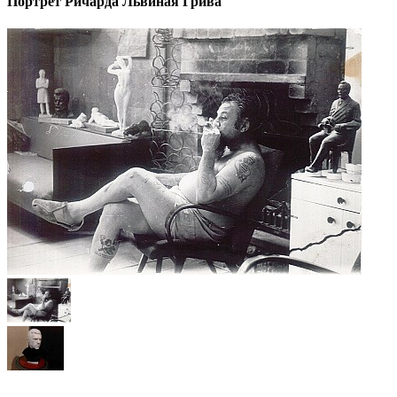
Портрет Ричарда Львиная Грива