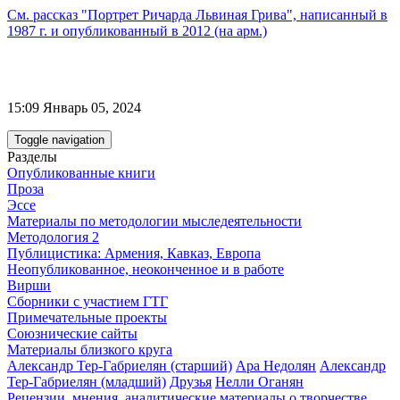
См. рассказ "Портрет Ричарда Львиная Грива", написанный в
1987 г. и опубликованный в 2012 (на арм.)
15:09 Январь 05, 2024
Toggle navigation
Разделы
Опубликованные книги
Проза
Эссе
Материалы по методологии мыследеятельности
Методология 2
Публицистика: Армения, Кавказ, Европа
Неопубликованное, неоконченное и в работе
Вирши
Сборники с участием ГТГ
Примечательные проекты
Союзнические сайты
Материалы близкого круга
Александр Тер-Габриелян (старший)
Ара Недолян
Александр
Тер-Габриелян (младший)
Друзья
Нелли Оганян
Рецензии, мнения, аналитические материалы о творчестве