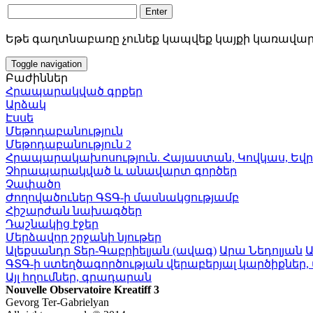
Եթե գաղտնաբառը չունեք կապվեք կայքի կառավար
Toggle navigation
Բաժիններ
Հրապարակված գրքեր
Արձակ
Էսսե
Մեթոդաբանություն
Մեթոդաբանություն 2
Հրապարակախոսություն. Հայաստան, Կովկաս, Եվ
Չհրապարակված և անավարտ գործեր
Չափածո
Ժողովածուներ ԳՏԳ-ի մասնակցությամբ
Հիշարժան նախագծեր
Դաշնակից էջեր
Մերձավոր շրջանի նյութեր
Ալեքսանդր Տեր-Գաբրիելյան (ավագ)
Արա Նեդոլյան
Ա
ԳՏԳ-ի ստեղծագործության վերաբերյալ կարծիքներ,
Այլ հղումներ, գրադարան
Nouvelle Observatoire Kreatiff 3
Gevorg Ter-Gabrielyan