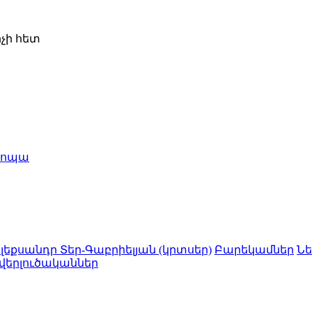
չի հետ
րոպա
լեքսանդր Տեր-Գաբրիելյան (կրտսեր)
Բարեկամներ
Նե
 վերլուծականներ