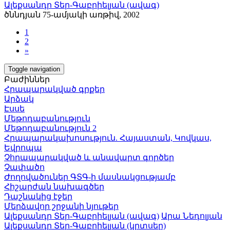
Ալեքսանդր Տեր-Գաբրիելյան (ավագ)
ծննդյան 75-ամյակի առթիվ, 2002
1
2
»
Toggle navigation
Բաժիններ
Հրապարակված գրքեր
Արձակ
Էսսե
Մեթոդաբանություն
Մեթոդաբանություն 2
Հրապարակախոսություն. Հայաստան, Կովկաս,
Եվրոպա
Չհրապարակված և անավարտ գործեր
Չափածո
Ժողովածուներ ԳՏԳ-ի մասնակցությամբ
Հիշարժան նախագծեր
Դաշնակից էջեր
Մերձավոր շրջանի նյութեր
Ալեքսանդր Տեր-Գաբրիելյան (ավագ)
Արա Նեդոլյան
Ալեքսանդր Տեր-Գաբրիելյան (կրտսեր)