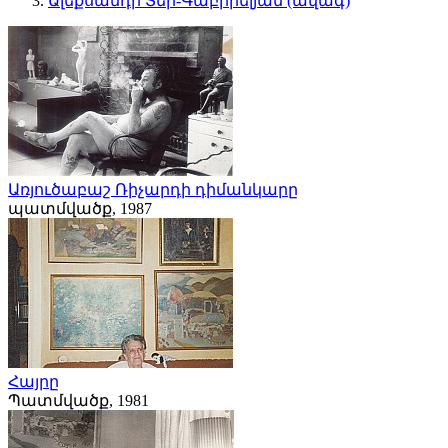
Ալեքսանդր Տեր-Գաբրիելյան (ավագ)
Առյուծաբաշ Ռիչարդի դիմանկարը
պատմվածք, 1987
Հայրը
Պատմվածք, 1981