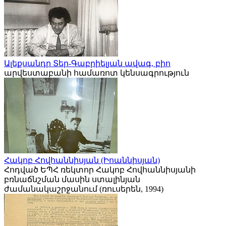
Ալեքսանդր Տեր-Գաբրիելյան ավագ, բիո
արվեստաբանի համառոտ կենսագրություն
Հակոբ Հովհաննիսյան (Իոաննիսյան)
Հոդված ԵՊՀ ռեկտոր Հակոբ Հովհաննիսյանի
բռնաճնշման մասին ստալինյան
ժամանակաշրջանում (ռուսերեն, 1994)