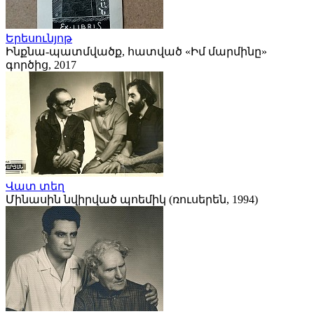
Երեսունյոթ
Ինքնա-պատմվածք, հատված «Իմ մարմինը»
գործից, 2017
Վատ տեղ
Մինասին նվիրված պոեմիկ (ռուսերեն, 1994)