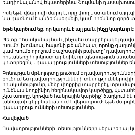
ռադիոկայանով Եկատերինա Շուլմանի դասախոսութ
Իսկ եթե վճարովի մարդ է, որը փող է ստանում այդպ
նա դառնում է անձեռնսեղմելի, կամ՝ իրեն նոր գործ տ
Եթե
կարծում
եք
,
որ
կա
որև է
այլ
բան
,
ինչը
կարևոր
է
Պետք է հասկանալ նաև, ինչպես տարբերակել դավադր
խումբ՝ խունտա, հայտնի թե անհայտ, որոնք գաղտնի կ
կամ խումբ որոշում է աշխարհի բախտը՝ դավադրությո
հրեաները հոլոկոստ արեցին, որ պետություն ստանան
կոտորեցին, - դավադրությունների տեսություններ են
Բռնության մթնոլորտը բուծում է դավադրությունների
բուծում ես դավադրությունների տեսություններով լի
իրականությունը, մեծը փոքրից տարբերել, տրամաբան
ունենաս կողքինիդ հեղինակավոր կարծիքը, վստահես 
չկա առողջ, կրթված հանրային կարծիք՝ ծաղկում են դ
անհայտի գերբնական ուժ է վերագրում: Եթե մարդիկ
դավադրությունների տեսություններ:
Հավելված
Դավադրությունների տեսությունների վերաբերյալ կ