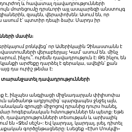
նդուրժող և հավատալ դավադրությունների
նույն մոտեցումը դրսևորի այլ ասպարեզի անստույգ
աներին, զսպեն, վերափոխեն: Ասում են, որ
ն ասում է՝ պտտիր դեպի ձախ: Մարդս իր
ւնների
մասին։
մերիկայում բռնկվեց՝ որ Ամերիկային Չինաստանն է
ստումների վերաբերյալ: Կամ՝ ասում են. մինչ
, ինչու՞. ուրեմն դավադրություն է: Թե ինչու են
 կյանքի արժեքը դարձել է գերակա, ավելին՝ քան
յց դա ուրիշ թեմա է:
ս
տարանջատել
դավադրությունների
ք է, ինչպես անգլիացի միջնադարյան փիլիսոփա
ուն անծանոթ աղբյուրից՝ պարզապես ջնջել այն,
բանական զրույցի միջոցով դրանից դուրս հանել,
 համար հոգեբանական հմտություններ են պետք: Եթե
ի, դավադրությունների տեսության և արխայիկ
են «Ջեմ սեշն»: Եվ կարդալ, կարդալ, լսել, դիտել
աղաքական գործընթացները: Լսեցեք «Էխո Մոսկվի»