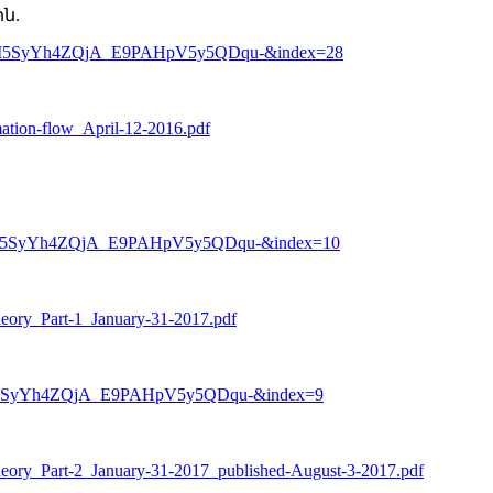
ն.
7VHI5SyYh4ZQjA_E9PAHpV5y5QDqu-&index=28
mation-flow_April-12-2016.pdf
VHI5SyYh4ZQjA_E9PAHpV5y5QDqu-&index=10
heory_Part-1_January-31-2017.pdf
VHI5SyYh4ZQjA_E9PAHpV5y5QDqu-&index=9
heory_Part-2_January-31-2017_published-August-3-2017.pdf