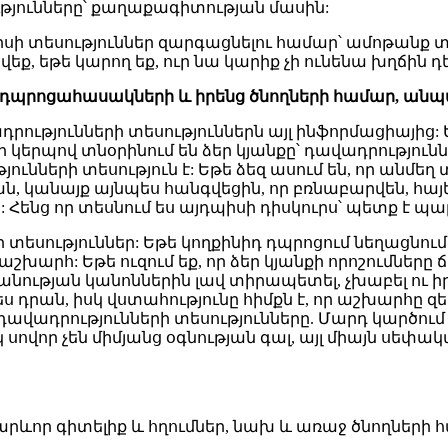
յունները՝ քաղաքագիտության մասին:
իսի տեսություններ զարգացնելու համար՝ ամոթանք տվ
վեք, եթե կարող եք, ուր նա կարիք չի ունենա խղճին դե
դպրոցահասակների
և
իրենց
ծնողների
համար
,
անպ
ությունների տեսություններն այլ ինֆորմացիայից: Ե
երպով տնօրինում են ձեր կյանքը՝ դավադրություններ
ւնների տեսություն է: Եթե ձեզ ասում են, որ անմեղ 
, կանայք այնպես հանգվեցին, որ բռնաբարվեն, հայեր
: Հենց որ տեսնում ես այդպիսի դիսկուրս՝ պետք է պ
 տեսություններ: Եթե կողքինիդ դպրոցում նեղացնում 
 աշխարհ: Եթե ուզում եք, որ ձեր կյանքի որոշումները
ության կանոններին լավ տիրապետել, չխաբել ու իրար
դրան, իսկ վստահությունը հիմքն է, որ աշխարհը զեր
ավադրությունների տեսությունները. Մարդ կարծում է, 
 սովոր չեն միմյանց օգնության գալ, այլ միայն սեփ
արևոր գիտելիք և հղումներ, նախ և առաջ ծնողների 