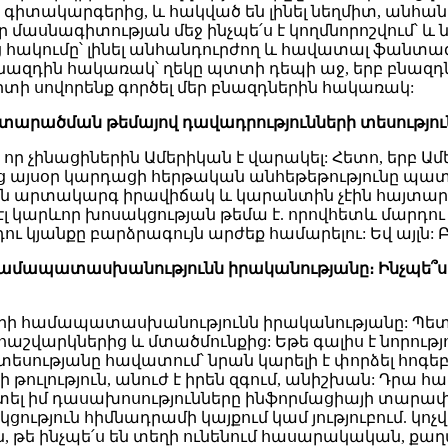
 գիտակարգերից, և հակված են լինել նեղմիտ, անհա
մասնագիտության մեջ ինչպե՛ս է կողմնորոշվում՝ և 
հակումը՝ լինել անհանդուրժող և հավատալ ֆանտազի
բնազդին հակառակ՝ ղեկը պտտի դեպի աջ, երբ բնազդ
իտի սովորենք գործել մեր բնազդներին հակառակ:
տարածման
թեմայով
դավադրությունների
տեսությո
, որ չինացիներին Ամերիկան է վարակել: Հետո, երբ Ա
ց այսօր կարդացի հերթական անհեթեթությունը պատվա
ն արտակարգ իրավիճակ և կարանտին չէին հայտարարում
 էլ կարևոր խոսակցության թեմա է. որովհետև մարդու
յանքը բարձրագույն արժեք համարելու: Եվ այլն: Բա
ամապատասխանությունն
իրականությանը։
Ինչպե՞
նների համապատասխանությունն իրականությանը: Պետ
հաշվարկներից և մտածմունքից: Եթե գալիս է նորությ
 տեսությանը հավատում՝ նրան կարելի է փորձել հոգե
նի թուլություն, անուժ է իրեն զգում, անիշխան: Դրա
իտել իմ դասախոսությունները ինֆորմացիայի տարափ
յուն հիմնադրամի կայքում կամ յություբում. կոչվում 
ին, թե ինչպե՛ս են տեղի ունենում հասարակական, ք