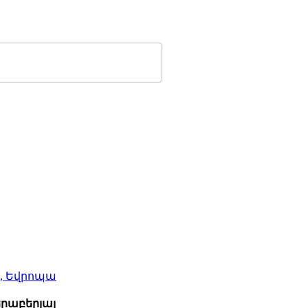
, Եվրոպա
րաբերյալ