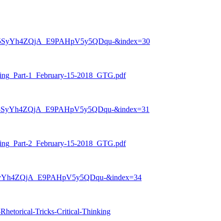
VHI5SyYh4ZQjA_E9PAHpV5y5QDqu-&index=30
nking_Part-1_February-15-2018_GTG.pdf
VHI5SyYh4ZQjA_E9PAHpV5y5QDqu-&index=31
nking_Part-2_February-15-2018_GTG.pdf
HI5SyYh4ZQjA_E9PAHpV5y5QDqu-&index=34
Rhetorical-Tricks-Critical-Thinking