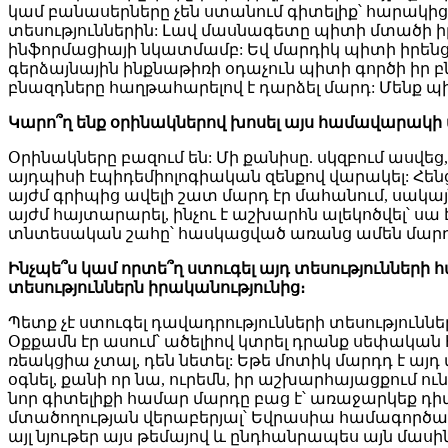
կամ բանասերները չեն ստանում գիտելիք՝ հարակից
տեսություններին: Լավ մասնագետը պիտի մտածի իր 
ինֆորմացիայի նկատմամբ: Եվ մարդիկ պիտի իրենց 
գերձայնային ինքնաթիռի օդաչուն պիտի գործի իր 
բնազդները հաղթահարելով է դարձել մարդ: Մենք պ
Կարո՞ղ
ենք
օրինակներով
խոսել
այս
համավարակի
Օրինակները բազում են: Մի քանիսը. սկզբում ասվեց
այդպիսի էպիդեմիոլոգիական զենքով վարակել: Հեն
այժմ գրիպից ավելի շատ մարդ էր մահանում, սակայ
այժմ հայտարարել, ինչու է աշխարհն ալեկոծվել՝ սա
տնտեսական շահը՝ հասկացված առանց ամեն մարդու կ
Ինչպե՞ս
կամ
որտե՞ղ
ստուգել
այդ
տեսությունների
հ
տեսություններն
իրականությունից։
Պետք չէ ստուգել դավադրությունների տեսությու
Օքքամն էր ասում՝ ածելիով կտրել դրանք սեփական 
ռեակցիա չտալ, դեն նետել: Եթե մոտիկ մարդդ է այդ
օգնել, քանի որ նա, ուրեմն, իր աշխարհայացքում ու
նոր գիտելիքի համար մարդը բաց է՝ առաջարկեք դ
մտածողության վերաբերյալ՝ Եվրասիա համագործակցութ
այլ նյութեր այս թեմայով և ընդհանրապես այն մաս