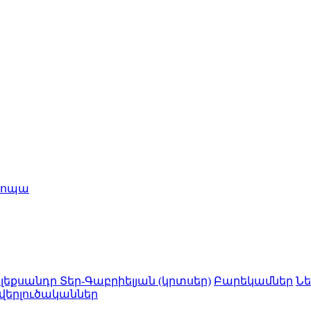
րոպա
լեքսանդր Տեր-Գաբրիելյան (կրտսեր)
Բարեկամներ
Նե
 վերլուծականներ