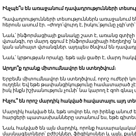
Ինչպե՞ս
են
առաջանում
դավադրությունների
տեսութ
Դավադրությունների տեսություններն առաջանում 
հերոսն ասում էր. «Ժողո՛վուրդ է, իսկու՛թյունը չգի՛տ
Նաև՝ ինֆորմացիայի քանակը շատ է, առանց զտիչի ա
վտանգի, որ մարդ զգում է ինֆորմացիայի հեղեղից՝
կան անհայտ վտանգներ. այդպես ծնվում են դավադրո
Նաև՝ կրթության որակը. եթե այն ցածր է, մարդ հա
Արդյո՞ք
դրանք
միտումնավոր
են
ստեղծվում։
Երբեմն միտումնավոր են ստեղծվում, որոշ ուժերի կո
ուղղեն: Եվ եթե թափանցիկությունը համատարած չէ,
իսկ ինքն իշխանություն չունի՝ նա կարող է զոհ գնա
Ինչու՞
են
որոշ
մարդիկ
հակված
հավատալու
այդ
տես
Մարդիկ հակված են, եթե սովոր են, որ իրենք անուժ 
հարցերի պատասխանները ստանում ես, եթե գիտես, ո
Նաև հակված են այն մարդիկ, որոնք հասարակական գի
մասնագետները՝ բժիշկներ, ֆիզիկոսներ և այլն, քա