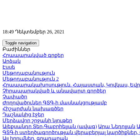
18:49 Դեկտեմբեր 26, 2021
Toggle navigation
Բաժիններ
Հրապարակված գրքեր
Արձակ
Էսսե
Մեթոդաբանություն
Մեթոդաբանություն 2
Հրապարակախոսություն. Հայաստան, Կովկաս, Եվ
Չհրապարակված և անավարտ գործեր
Չափածո
Ժողովածուներ ԳՏԳ-ի մասնակցությամբ
Հիշարժան նախագծեր
Դաշնակից էջեր
Մերձավոր շրջանի նյութեր
Ալեքսանդր Տեր-Գաբրիելյան (ավագ)
Արա Նեդոլյան
Ա
ԳՏԳ-ի ստեղծագործության վերաբերյալ կարծիքներ,
Այլ հղումներ, գրադարան