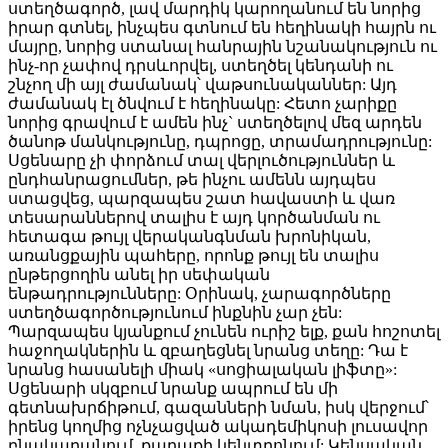
ստեղծագործ, լավ մարդիկ կարողանում են նորից
իրար գտնել, ինչպես գտնում են հեղինակի հայրն ու
մայրը, նորից ստանալ հանրային նշանակություն ու
ինչ-որ չափով դրսևորվել, ստեղծել կենդանի ու
շնչող մի այլ ժամանակ՝ վաթսունականներ: Այդ
ժամանակ էլ ծնվում է հեղինակը: Հետո չարիքը
նորից գրավում է ամեն ինչ` ստեղծելով մեզ արդեն
ծանոթ մանկությունը, դպրոցը, տրամադրությունը:
Սցենարը չի փորձում տալ վերլուծություններ և
ընդհանրացումներ, թե ինչու ամենն այդպես
ստացվեց, պարզապես շատ հավաստի և վառ
տեսարաններով տալիս է այդ կործանման ու
հետագա թույլ վերականգնման խրոնիկան,
առանցքային պահերը, որոնք թույլ են տալիս
ընթերցողին անել իր սեփական
ենթադրությունները: Օրինակ, չարագործները
ստեղծագործությունում ինքնին չար չեն:
Պարզապես կյանքում չունեն ուրիշ ելք, քան հոշոտել
հաջողակներին և զբաղեցնել նրանց տեղը: Դա է
նրանց հասանելի միակ «սոցիալական լիֆտը»:
Սցենարի սկզբում նրանք ապրում են մի
գետնախրճիթում, գազանների նման, իսկ վերջում՝
իրենց կողմից ոչնչացված ակադեմիկոսի լուսավոր
բնակարանում, քաղաքի կենտրոնում: Կենսական