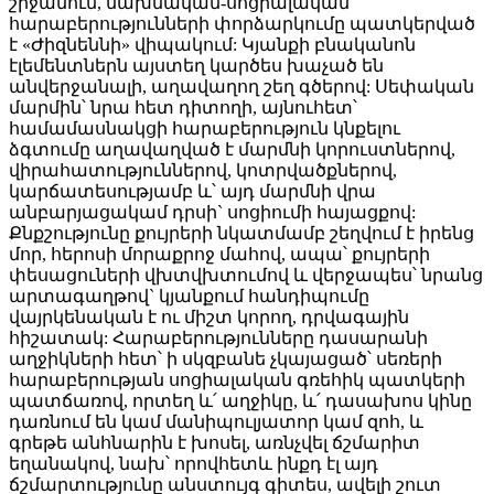
շրջանում, նախնական-սոցիալական
հարաբերությունների փորձարկումը պատկերված
է «Ժիզնեննի» վիպակում: Կյանքի բնականոն
էլեմենտներն այստեղ կարծես խաչած են
անվերջանալի, աղավաղող շեղ գծերով: Սեփական
մարմին՝ նրա հետ դիտողի, այնուհետ՝
համամասնակցի հարաբերություն կնքելու
ձգտումը աղավաղված է մարմնի կորուստներով,
վիրահատություններով, կոտրվածքներով,
կարճատեսությամբ և՝ այդ մարմնի վրա
անբարյացակամ դրսի` սոցիումի հայացքով:
Քնքշությունը քույրերի նկատմամբ շեղվում է իրենց
մոր, հերոսի մորաքրոջ մահով, ապա՝ քույրերի
փեսացուների վխտվխտումով և վերջապես՝ նրանց
արտագաղթով` կյանքում հանդիպումը
վայրկենական է ու միշտ կորող, դրվագային
հիշատակ: Հարաբերությունները դասարանի
աղջիկների հետ՝ ի սկզբանե չկայացած՝ սեռերի
հարաբերության սոցիալական գռեհիկ պատկերի
պատճառով, որտեղ և՛ աղջիկը, և՛ դասախոս կինը
դառնում են կամ մանիպուլյատոր կամ զոհ, և
գրեթե անհնարին է խոսել, առնչվել ճշմարիտ
եղանակով, նախ՝ որովհետև ինքդ էլ այդ
ճշմարտությունը անստույգ գիտես, ավելի շուտ