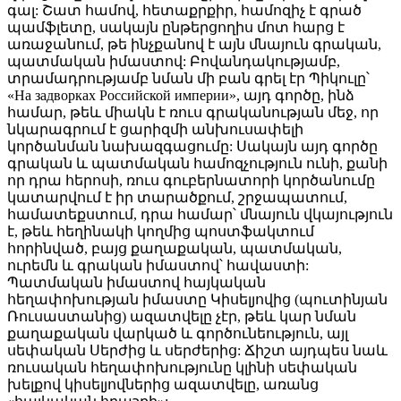
գալ: Շատ համով, հետաքրքիր, համոզիչ է գրած
պամֆլետը, սակայն ընթերցողիս մոտ հարց է
առաջանում, թե ինչքանով է այն մնայուն գրական,
պատմական իմաստով: Բովանդակությամբ,
տրամադրությամբ նման մի բան գրել էր Պիկուլը՝
«На задворках Российской империи», այդ գործը, ինձ
համար, թեև միակն է ռուս գրականության մեջ, որ
նկարագրում է ցարիզմի անխուսափելի
կործանման նախազգացումը: Սակայն այդ գործը
գրական և պատմական համոզչություն ունի, քանի
որ դրա հերոսի, ռուս գուբերնատորի կործանումը
կատարվում է իր տարածքում, շրջապատում,
համատեքստում, դրա համար՝ մնայուն վկայություն
է, թեև հեղինակի կողմից պոստֆակտում
հորինված, բայց քաղաքական, պատմական,
ուրեմն և գրական իմաստով՝ հավաստի:
Պատմական իմաստով հայկական
հեղափոխության իմաստը Կիսելյովից (պուտինյան
Ռուսաստանից) ազատվելը չէր, թեև կար նման
քաղաքական վարկած և գործունեություն, այլ
սեփական Սերժից և սերժերից: Ճիշտ այդպես նաև
ռուսական հեղափոխությունը կլինի սեփական
խելքով կիսելյովներից ազատվելը, առանց