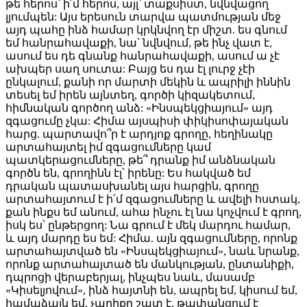
թե հերոս՝ ի՛մ հերոս, այլ՝ տաքսիստ, նվնվացող
լյումպեն: Այս երեսուն տարվա պատմության մեջ
այդ պահը ինձ համար կրկնվող էր միշտ. ես գնում
եմ հանրահավաքի, նա՝ նվնվում, թե ինչ վատ է,
ասում ես դե գնանք հանրահավաքի, ասում ա չէ
ախպեր սաղ սուտա: Բայց ես դա էլ լուրջ չէի
ընկալում, քանի որ մարտի մեկին և ապրիլի իննին
տեսել եմ իրեն այնտեղ, գործի կիզակետում,
հիմնական գործող անձ: «Ինսպեկցիայում» այդ
զգացումը չկա: Հիմա այսպիսի փիկիսոփայական
հարց. պարտավո՞ր է արդյոք գրողը, հեղինակը
արտահայտել իմ զգացումները կամ
պատկերացումները, թե՞ դրանք իմ անձնական
գործն են, գրողինն էլ՝ իրենը: Ես հակված եմ
դրական պատասխանել այս հարցին, գրողը
արտահայտում է ի՛մ զգացումները և ավելի հստակ,
քան ինքս եմ անում, ահա ինչու էլ նա կոչվում է գրող,
իսկ ես՝ ընթերցող: Նա գրում է մեկ մարդու համար,
և այդ մարդը ես եմ: Հիմա. այն զգացումները, որոնք
արտահայտված են «Ինսպեկցիայում», նաև նրանք,
որոնք արտահայտած են մանկության, ընտանիքի,
դպրոցի վերաբերյալ, ինչպես նաև, մասամբ
«Կիսելյովում», ինձ հայտնի են, ապրել եմ, կիսում եմ,
համաձայն եմ, չարիքը շատ է, թափանցում է