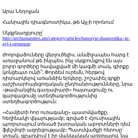
Արա Նեդոլյան
Հանրային դիագնոստիկա, թե Այլ-ի որոնում
Սկզբնաղբյուրը՝
http://archumanities.am/category/articles/hanrayin-diagnostika--te-
ayl-i-oronoum
Ժողովածուները վերլուծելիս, անմիջապես հարց է
առաջանում թե ինչպես, ինչ սկզբունքով են այս
բոլոր գործերը հավաքված մի կազմի տակ, գիրքը
կոնցեպտ ունի՞: Փորձեմ ուրեմն, հերթով
դիտարկելով առանձին երկերը, շոշափել գրքի
արշխարհայեցողական ընդհանրությունները, նրա
«թափանցիկ գաղափարի» հայտացումը ու
զարգացումը ստեղծագործությունից
ստեղծագործություն:
«Համլետի հոր ուռագանը» պատմվածքը,
հեղինակի վկայությամբ, գրված է Հյուսիսային
պողոտայում տեսած խտրական աբորտների դեմ
ֆլեշմոբի ազդեցությամբ: Պատմվածքի հերոսը`
տղան, զբաղվում է իր մանկական առօրյայով. նա