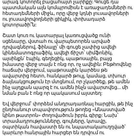
արագ կոտորել բացահայտ չարիքը: Գուցե դա
պատմական այն կոմպրոմիսն է առաջադեմների ու
հետադեմների միջև, որը վերջ կդնի լուսավորների
ու լուսավորվողների ցիկլիկ, փոխադարձ
կոտորածի՞ն:
Շատ կուռ ու կատարյալ կառուցվածք ունի
սցենարը, վստահ ու վարպետորեն արված
դրվագներով, ֆինալը՝ մի գուցե չափից ավելի
կինեմատոգրաֆիկ, ավելի ճիշտ՝ սիմֆոնիկ,
այսինքն՝ էպիկ, գեղեցիկ, պաթոսային, բայց
իմաստը վերջ տալն է ոնց որ, ոչ ավելին: Բեթհովենը
հաճախ վերջում, պաթոսային կարծես թե
ավարտից հետո, հանկարծ թույլ, կամաց, տխուր
ձայնակցություն էր մտցնում, որ չկարծեք, թե ամեն
ինչ այդքան պարզ է ու ամեն ինչն ավարտվեց... մի
նման բան է ոնց որ պակասում այստեղ:
Եվ վերջում՝ փորձեմ անդրադառնալ հարցին, թե ինչ
ընդհանուր տպավորություն թողեց «Անաստված
կինո թատրոն» ժողովածուն իբրև գիրք: Նախ՝
տրամադրությունները, գույները, կտավը,
օպտիկան հավաստի են ու նպատակաուղղված՝
կարևոր հանրային հարցեր են դրվում ու