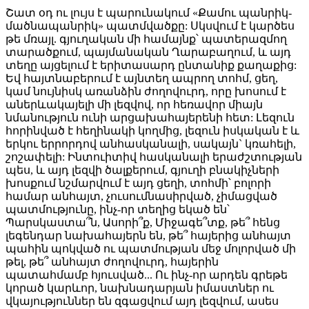
Շատ օդ ու լույս է պարունակում «Քամու պանրիկ-
մածնապանրիկ» պատմվածքը: Սկսվում է կարծես
թե մռայլ. գյուղական մի համայնք՝ պատերազմող
տարածքում, պայմանական Ղարաբաղում, և այդ
տեղը այցելում է երիտասարդ ընտանիք քաղաքից:
Եվ հայտնաբերում է այնտեղ ապրող տոհմ, ցեղ,
կամ նույնիսկ առանձին ժողովուրդ, որը խոսում է
աներևակայելի մի լեզվով, որ հեռավոր միայն
նմանություն ունի արցախահայերենի հետ: Լեզուն
հորինված է հեղինակի կողմից, լեզուն իսկական է և
երկու երրորդով անհասկանալի, սակայն` կռահելի,
շոշափելի: Ինտուիտիվ հասկանալի երաժշտության
պես, և այդ լեզվի ծալքերում, գյուղի բնակիչների
խոսքում նշմարվում է այդ ցեղի, տոհմի՝ բոլորի
համար անհայտ, չուսումնասիրված, չիմացված
պատմությունը, ինչ-որ տեղից եկած են՝
Պարսկաստա՞ն, Ասորի՞ք, Միջագե՞տք, թե՞ հենց
լեգենդար նախահայերն են, թե՞ հայերից անհայտ
պահին պոկված ու պատմության մեջ մոլորված մի
թել, թե՞ անհայտ ժողովուրդ, հայերին
պատահմամբ հյուսված... Ու ինչ-որ արդեն գրեթե
կորած կարևոր, նախնադարյան իմաստներ ու
վկայություններ են զգացվում այդ լեզվում, ասես