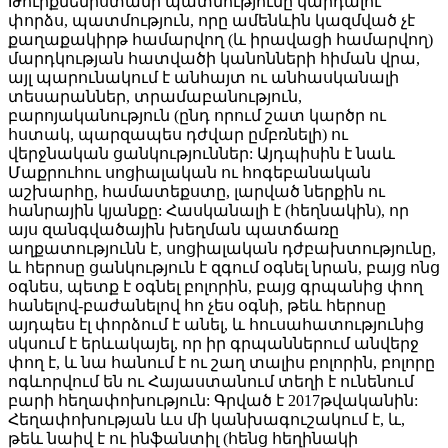
Թուրքմենիստանի պատմությունը կարդալու
փորձս, պատմություն, որը ամենևին կազմված չէ
քաղաքակիրթ համարվող (և իրավացի համարվող)
մարդկության հատվածի կանոնների հիման վրա,
այլ պարունակում է անհայտ ու անհասկանալի
տեսարաններ, տրամաբանություն,
բարոյականություն (ընդ որում շատ կարծր ու
հստակ, պարզապես դժվար ըմբռնելի) ու
վերջնական ցանկություններ: Այդպիսին է նաև
Մաքրուհու սոցիալական ու հոգեբանական
աշխարհը, համատեքստը, լարված ներքին ու
հանրային կյանքը: Հասկանալի է (հեղնակին), որ
այս զանգվածային խեղման պատճառը
աղքատությունն է, սոցիալական դժբախտությունը,
և հերոսը ցանկություն է զգում օգնել նրան, բայց ոնց
օգնես, պետք է օգնել բոլորին, բայց գրպանից փող
հանելով-բաժանելով հո չես օգնի, թեև հերոսը
այդպես էլ փորձում է անել, և հուսահատությունից
սկսում է երևակայել, որ իր գրպաններում անվերջ
փող է, և նա հանում է ու շաղ տալիս բոլորին, բոլորը
ոգևորվում են ու Հայաստանում տեղի է ունենում
բարի հեղափոխություն: Գրված է 2017թվականին:
Հեղափոխության ևս մի կանխագուշակում է, և,
թեև նաիվ է ու ինֆանտիլ (հենց հեղինակի