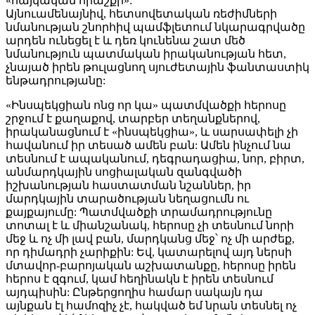
«հայկական հրաշքի»:
Այնուամենայնիվ, հետսովետական ռեժիմների
նմանության շնորհիվ պամֆլետում նկարագրվածը
արդեն ունեցել է և դեռ կունենա շատ մեծ
նմանություն պատմական իրականության հետ,
չնայած իրեն թուլացնող սյուժետային ֆանտաստիկ
ենթադրությանը:
«Ինսպեկցիան ոնց որ կա» պատմվածքի հերոսը
շրջում է քաղաքով, տարբեր տեղանքներով,
իրականացնում է «ինսպեկցիա», և սարսափելի չի
հավանում իր տեսած ամեն բան: Ամեն ինչում նա
տեսնում է ապականում, դեգրադացիա, նոր, բիրտ,
անմարդկային սոցիալական զանգվածի
իշխանության հաստատման նշաններ, իր
մարդկային տարածության նեղացումն ու
քայքայումը: Պատմվածքի տրամադրությունը
տոտալ է և միանշանակ, հերոսը չի տեսնում նորի
մեջ և ոչ մի լավ բան, մարդկանց մեջ՝ ոչ մի արժեք,
որ դիմադրի չարիքին: Եվ, կատարելով այդ ներսի
մտավոր-բարոյական աշխատանքը, հերոսը իրեն
հերոս է զգում, կամ հեղինակն է իրեն տեսնում
այդպիսին: Ընթերցողիս համար սակայն դա
այնքան էլ համոզիչ չէ, հակված եմ նրան տեսնել ոչ