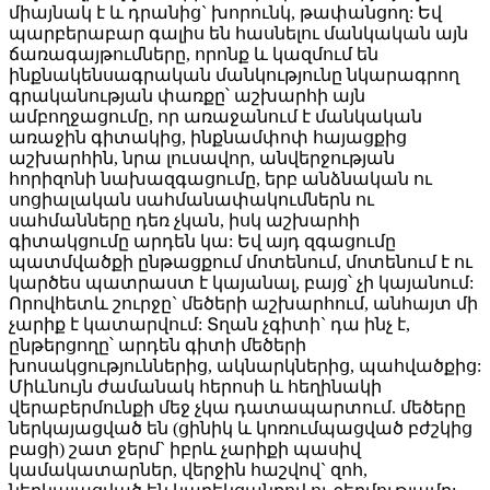
միայնակ է և դրանից` խորունկ, թափանցող: Եվ
պարբերաբար գալիս են հասնելու մանկական այն
ճառագայթումները, որոնք և կազմում են
ինքնակենսագրական մանկությունը նկարագրող
գրականության փառքը՝ աշխարհի այն
ամբողջացումը, որ առաջանում է մանկական
առաջին գիտակից, ինքնամփոփ հայացքից
աշխարհին, նրա լուսավոր, անվերջության
հորիզոնի նախազգացումը, երբ անձնական ու
սոցիալական սահմանափակումներն ու
սահմանները դեռ չկան, իսկ աշխարհի
գիտակցումը արդեն կա: Եվ այդ զգացումը
պատմվածքի ընթացքում մոտենում, մոտենում է ու
կարծես պատրաստ է կայանալ, բայց՝ չի կայանում:
Որովհետև շուրջը` մեծերի աշխարհում, անհայտ մի
չարիք է կատարվում: Տղան չգիտի` դա ինչ է,
ընթերցողը՝ արդեն գիտի մեծերի
խոսակցություններից, ակնարկներից, պահվածքից:
Միևնույն ժամանակ հերոսի և հեղինակի
վերաբերմունքի մեջ չկա դատապարտում. մեծերը
ներկայացված են (ցինիկ և կոռումպացված բժշկից
բացի) շատ ջերմ` իբրև չարիքի պասիվ
կամակատարներ, վերջին հաշվով` զոհ,