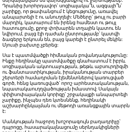
ներկայացված են կարեկցանքով ու ջերմությամբ:
Դրանից խորհրդավոր՝ սոցիալակա՞ն, ազգայի՞ն՝
չարիքը, որ թափանցում է կեցությունը, առավել
անպարտելի է ու անուղղելի: Մեծերը` թույլ ու բարի
մարդիկ, կատարում են իրենց համեստ ու թույլ
հատուցումը, քրոջ փոխարեն տղային կատու են
նվիրում, բայց էլի դաժան ընտրությամբ՝ կատվի
ձագերը երկուսն են, բայց կարելի է ընտրել մեկին:
Մյուսի բախտը չբերեց:
Սա է պատմվածքի հիմնական բովանդակությունը:
Ինքը հեղինակը պատմվածքը գնահատում է իբրև
սոցիալական ակտուալության, թեթև աբսուրդիզմի
ու ֆանտաստիկության, իրականության տարբեր
շերտերի համադրման էլեմենտներով կառուցված
գործ, հենց կառուցված՝ որոշ արհեստականության,
նպատակաուղղվածության իմաստով: Սակայն
փիլիսոփայական կորիզը՝ շրջակայքի անպարտելի
չարիքը, ինչպես դեռ կտեսնենք, հեղինակի
աշխարհընկալման ու մեթոդի առանցքային տարրն
է:
Մանկության հաջորդ խոշորագույն բաղադրիչը՝
դպրոցը, հասարակայնացումը սերնդակիցների