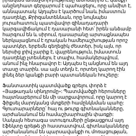
անընդհատ գերլարում է պահաջելու, որը անմիտ է,
աննպատակ: Այդպես է կարծում նաև իմաստուն
դասղեկը, Քրիզանտեննան, որը նույնպես
յուրահատուկ պատվավոր զինադադարի
կարգավիճակում է դասարանի հետ՝ իրեն անձամբ
հարգում են և սիրում, դասարանը արտաքնապես
ներկայացնում է դրական համերաշխության որոշ
պատկեր, երբեմն գեղեցիկ ժեստեր, իսկ այն, որ
ներսից լրիվ չարիք է, վայրենություն, իմաստուն
դասղեկը չտեսնելու է տալիս, համակերպվում,
անում ինչ հնարավոր է: Այդպես էլ անցնում են այդ
տասը տարին. սա այն տեղն է, որտեղ կարող էին
լինել ձեր կյանքի բարի պատանեկան հուշերը:
Ֆանտաստիկ պատմվածք գրելու փորձ է
«Յաթաղան սինդրոմը»: Պատմվածքի հերոսները
հայտնաբերում են մի սարքավորում, որը կարող է
ֆիքսել մարդկանց մտքերի համընկնման պահը:
Գյուտարարները՝ հայ ու թուրք գիտնականները,
արժանանում են համաշխարհային փառքի:
Սակայն հետագա ստուգումերի ընթացքում այդ
էֆեկտը գրեթե չի հաստատվում, գիտնականները
արժանանում են պարսավանքի ու մոռացության,