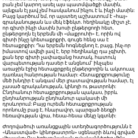
բան չեմ կարող ասել այս պատմվածքի մասին,
այնքան էլ լավ չեմ հասկանում ինչու է և ինչի մասին:
Բայց կարծում եմ, որ այստեղ աշխատում է «հայ»
գրականության ևս մեկ էֆեկտ. հեղինակը միշտ չէ,
որ գիտի ինչի մասին խոսի ընթերցողի հետ,
ընթերցողն էլ երբեմն մի «մաքրուհի» է, որին ով
գիտի ինչը կհետաքրքրի, գուցե հենց սա է
հետաքրքիր: Դա երբեմն հոգնեցնող է, բայց, ինչ-որ
իմաստով ավելի լավ է, երբ հեղինակը դա չգիտի,
քան երբ գիտի չափազանց հստակ, հատուկ
վարպետության դասեր է անցնում` ինչպես
առաջին էջից հետաքրքրել ընթերցողին և ակտուալ
դառնալ հանրության համար: Հետաքրքրությունը
մեծ խնդիր է անգամ մեր լրատավության համար, էլ
չասած գրականության, կինոյի ու թատրոնի:
Ընդհանուր հետաքրքրության պակաս, իբրև
ընդհանրության ընդհանուր պակասի մի
դրսևորում: Բայց ուրեմն հետաքրքրության
որոնումը բաց է, հնարավոր, պարզած ձեռքի
հեռավության վրա, հեսա-հեսա մեկը կգտնի:
Ժողովածուի առանցքային ստեղծագործությունն է
«Անաստված» կինոթատրոն» սցենարի ձևով գրված