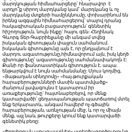
մարդկության հիմնահարցերը՝ հնարավոր է
արդյո՞ք սիրող մարդկանց կամ՝ մարդկանց և ոչ
մարդկանց մտքերի համընկնումը, փոխարինում են
իրենց ազգային հիմնահարցերով` տալով դրանց
հակագիտական բացատրություն՝ գենետիկ
հիշողություն, նույն ինքը` հայու գեն: Հեղինակ
Գևորգ Տեր-Գաբրիելյանը մի անգամ տվեց
իսկական գիտության փայլուն սահմանում.
իսկական գիտությունը այն է, որ ընդլայնում է
մարդու ազատությունը,հիմնավորում այն, իսկ կեղծ
գիտությունը՝ ազատությունը սահմանափակողն է:
Քանի որ ֆանտաստիկան գիտություն է, ապա
ենթարկվում է նույն սահմանմանը: Մյուս կողմից,
«Յաթաղան սինդրոմը» «հայ-թուրքական
հարաբերությունների մասին պատմվածք»
ժանրում լավագույնս է կատարում իր
առաքելությունը` հայտնաբերելով, որ մենք
կատարվածի՝ ցեղասպանության պատճառով մտել
ենք երկարատև, անգամ հավերժ ոչ-գծային
հարաբերության, առնչության մեջ, և որ ոչ միայն
մենք, այլ նաև թուրքերը կրում ենք կատարվածի
գենետիկ բեռը:
«Փողփողան առագաստներ» ստեղծագործությունը