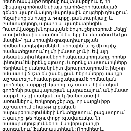
հետո հանկարծ հերոսը հայտնաբերում է, որ
էֆեկտը գործում է միայն դահիճ-զոհ խառնված
գեներ պարունակող մարդկային զույգերի դեպքում,
ինչպիսիք են հայը և թուրքը, բանտարկյալը և
բանտարկողը, արաբը և պաղեստինցին:
Պատմվածքը խնդրական է երկու շերտերում: Մեկը՝
«դու իմ մասին մտածու՞մ ես, երբ ես մտածում եմ քո
մասին»՝ դա սիրային զուգադիպության
հիմնահարցերից մեկն է, սիրային՝ և ոչ մի ուրիշ
համատեքստում ոչ մի իմաստ չունի: Եվ այդ
տեսակետից հերոսների հակառակորդները, որոնք
փնովում են իրենց գյուտը, և որոնց փաստարկները
հեղինակը մանրակրկիտ վերարտադրում է, ինչ-որ
իմաստով ճիշտ են (ավել, քան հերոսները). սարքի
աշխատելու համար բացակայում է հիմնական
գործոնը, սարքը չի կարող աշխատել հիմնական
գործոնի բացակայության պարագայում, անիմաստ
սարք է, ոչ գիտական, ոչ էլ ֆանտաստիկ
առումներով: Երկրորդ շերտը, որ սարքն իբր
աշխատում է հայ-թուրքական
հարաբերությունների կոնտեքստում, բացատրում
է, ցավոք, թե ինչու փոքր (գավառակա՞ն)
հասարակություններում սովորաբար չի
զարգանում ֆանտաստիկան: Որովհետև