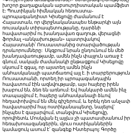
խոշոր քաղաքական աբսուրդիստական պամֆլետ
է: Պուտինյան հիմնական հեռուստա-
պրոպագանդիստ Կիսելյովը ժամանում է
Հայաստան, որ վերջնականապես ենթարկի այն
ռուսական տիրապետությանը, դարձնի
հավատարիմ ու խանդավառ գաղութ, վերացնի
ֆորմալ «անկախության» պատրվակով
Հայաստանի՝ Ռուսաստանից օտարվածության
դրսևորումները: Սկզբում նրան ընդունում են մեծ
խանդավառությամբ, ամեն ինչն փայլուն առաջ է
գնում, սակայն ժամանակի ընթացքում Կիսելյովը
սկսում է զգալ, որ այստեղ ամեն ինչն
անհասկանալի պատճառով այլ է. ի տարբերություն
Ռուսաստանի, որտեղ իր պրոպագանդային
հավատում էին ազնվությամբ, այս հայերը իրեն
խաբում են, ձեռ են առնում: Եվ հանկարծ ամեն ինչ
տապալվում է, հայերը անհասկանալի ձևով
հեղափոխվում են մեկ գիշերում, և երեկ դեռ անչափ
հավատարիմ հայ ոստիկանապետը, նայելով`
ինչպես է գալարվում, տանջվում Կիսելյովը,
որովհետև Մոսկվան էլ այլևս չի պատասխանում իր
հեռախոսազանգերին, մյուս ոստիկաններին
կամացուկ ասում է՝ զանգեք Ինտերպոլ: Գործը