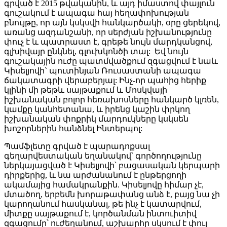
գրված է 2015 թվականին, և այդ իմաստով փայլուն
գուշակում է ապագա հայ հեղափոխության
բնույթը, որ այն կսկսվի հանկարծակի, օրը ցերեկով,
առանց ազդանշանի, որ սերժյան իշխանությունը
փուչ է և պատրաստ է, գրեթե նույն մարդկանցով,
գլխիվայր ընկնել, գլուխկոնծի տալ: Եվ նույն
գուշակային ուժը պատմվածքում զգացվում է նաև
Կիսելյովի` պուտինյան Ռուսաստանի ապագա
ճակատագրի վերաբերյալ: Ինչ-որ պահից հերիք
կլինի մի թեթև սայթաքում և Մոսկվայի
իշխանական բոլոր հեռախոսները հանկարծ կլռեն,
կամքը կանհետանա, և իրենց կաշին փրկող
իշխանական փոքրիկ մարդուկները կսկսեն
խոշորներին հանձնել Ինտերպոլ:
Պամֆլետը գրված է պարադոքսալ
գեղարվեստական եղանակով՝ գործողությունը
ներկայացված է Կիսելյովի՝ բացասական կերպարի
դիրքերից, և նա արժանանում է ընթերցողի
ակամայից համակրանքին. Կիսելյովը հիմար չէ,
մտածող, երբեմն խորաթափանց անձ է, բայց նա չի
կարողանում հասկանալ, թե ինչ է կատարվում,
միտքը սայթաքում է, կործանման ինտուիտիվ
զգացումը՝ ուժեղանում, աշխարհը սկսում է փուլ