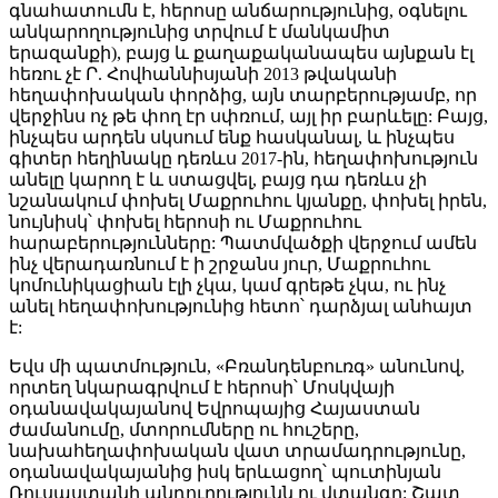
գնահատումն է, հերոսը անճարությունից, օգնելու
անկարողությունից տրվում է մանկամիտ
երազանքի), բայց և քաղաքականապես այնքան էլ
հեռու չէ Ր. Հովհաննիսյանի 2013 թվականի
հեղափոխական փորձից, այն տարբերությամբ, որ
վերջինս ոչ թե փող էր սփռում, այլ իր բարևելը: Բայց,
ինչպես արդեն սկսում ենք հասկանալ, և ինչպես
գիտեր հեղինակը դեռևս 2017-ին, հեղափոխություն
անելը կարող է և ստացվել, բայց դա դեռևս չի
նշանակում փոխել Մաքրուհու կյանքը, փոխել իրեն,
նույնիսկ՝ փոխել հերոսի ու Մաքրուհու
հարաբերությունները: Պատմվածքի վերջում ամեն
ինչ վերադառնում է ի շրջանս յուր, Մաքրուհու
կոմունիկացիան էլի չկա, կամ գրեթե չկա, ու ինչ
անել հեղափոխությունից հետո՝ դարձյալ անհայտ
է:
Եվս մի պատմություն, «Բռանդենբուռգ» անունով,
որտեղ նկարագրվում է հերոսի՝ Մոսկվայի
օդանավակայանով Եվրոպայից Հայաստան
ժամանումը, մտորումները ու հուշերը,
նախահեղափոխական վատ տրամադրությունը,
օդանավակայանից իսկ երևացող՝ պուտինյան
Ռուսաստանի անդուրությունն ու վտանգը: Շատ