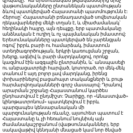
վիպակը: Դա երեսունական թվականներից մինչ
վաթսունականները ընտանեկան պատմության
ձևով պատկերված Հայաստանի պատմությունն է:
Հերոսը՝ Հայաստանի բռնադատված սովետական
ղեկավարներից մեկի տղան է, և միաժամանակ՝
հեղինակի հայրը, այն դեպքը, երբ պատմականը
անձնական է ուղիղ և ոչ պայմանական իմաստով:
Երեսունականները պատկերված են չարենցյան
ոգով՝ իբրև բարի ու համարձակ, իմաստուն
ստեղծագործության, երկրի կառուցման շրջան,
խելոք, ազնիվ և բարի մարդկանցով, որոնք
կազմում էին ազգային ընտրանին, և՝ անսպասելի
ու անբացատրելի հարված, կոտորած, որ մեկ-մեկ
տանում է այդ բոլոր լավ մարդկանց, իրենց
փոխարինելով բացահայտ տականքների և բութ
հարմարվողականների գորշ մասսայով: Դրանով
արարման շրջանը Հայաստանում կարծես
ընդհատվում է ընդմիշտ: Չարիքը, որ «Անաստված»
կինոթատրոնում» պատկերվում է իբրև
պարզապես կենսաբանական մի
պարզունակության ռևանշ, այսուհետ պատում է
Հայաստանը և չի հեռանում նույնիսկ այն
ժամանակաշրջանում (վաթսունականներ), երբ
սակավաթիվ կենդանի մնացած կամ նոր ծնված