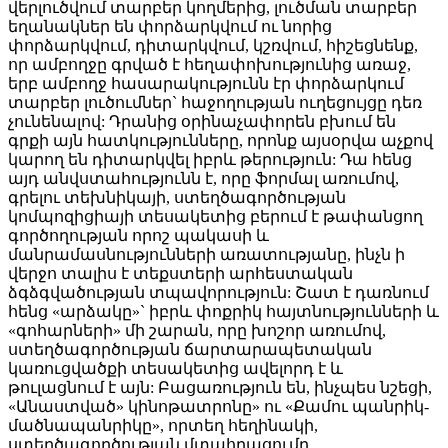
վերլուծվում տարբեր կողմերից, լուծման տարբեր
եղանակներ են փորձարկվում ու նորից
փորձարկվում, դիտարկվում, կշռվում, հիշեցնենք,
որ ամբողջը գրված է հեղափոխությունից առաջ,
երբ ամբողջ հասարակությունն էր փորձարկում
տարբեր լուծումներ` հաջողության ուղեցույցը դեռ
չունենալով: Դրանից օրինաչափորեն բխում են
գրքի այն հատկությունները, որոնք այսօրվա աչքով
կարող են դիտարկվել իբրև թերություն: Դա հենց
այդ անվստահությունն է, որը ֆորմալ առումով,
գրելու տեխնիկայի, ստեղծագործության
կոմպոզիցիայի տեսակետից բերում է թափանցող
գործողության որոշ պակասի և
մանրամասնությունների առատությանը, ինչն ի
վերջո տալիս է տեքստերի արհեստական
ձգձգվածության տպավորություն: Շատ է դառնում
հենց «արձակը»` իբրև փոքրիկ հայտնությունների և
«գոհարների» մի շարան, որը խոշոր առումով,
ստեղծագործության ճարտարապետական
կառուցվածքի տեսակետից ավելորդ է և
թուլացնում է այն: Բացառություն են, ինչպես նշեցի,
«Անաստված» կինոթատրոնը» ու «Քամու պանրիկ-
մածնապանրիկը», որտեղ հեղինակի,
ստեղծագործության մտահղացումը