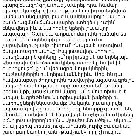
պարզ բնազդ՝ գոյատևել, ապրել, դրա համար
պետք է կառչել իշխանության կողմից ստեղծված
ամենահանցավոր, բայց և ամենաարդյունավետ
բարձրացման ճանապարհը ստեղծող ուժին՝
էնկավեդե-ին, և նա իրենց կբերի լուսավոր
ապագայի: Չար, սև, աղքատ մարդիկ հաճախ են
հայտնվում սցենարի լուսանցքներում ու
չարախնդությամբ դիտում` ինչպես է պտտվում
ճակատագրի անիվը: Իսկ լուսավոր, կիրթ ու
ստեղծագործ զոհերը՝ չէ՞ որ իրենք են ստեղծել այն
Անաստված (Безбожник) կինոթատրոնը նախկին
եկեղեցու շենքում, վերացրել կուլակներին,
դաշնակներին ու կղերականներին... Արել են դա
հավանաբար ժողովրդին խավարից ազատագրելու
անկեղծ ցանկությամբ, որը առաջադեմ՝ առանց
հեգնանքի, առաջադեմ մարդկանց մոտ հիմա էլ է
առկա, և գրեթե նույն սոցիալական խմբերի ու
կառույցների նկատմամբ: Սակայն, լուսավորվել-
ազատագրվել չցանկացողները հնարքը գտնում են,
գնում-ընդունվում են էնկավեդե և ոչնչացնում իրենց
բռնի լուսավորողներին... Այսպես մտածելիս` սկսում
ես այլ կերպ տեսնել ու գնահատել ուրիշ ժամանակ
շատ բարկացնող այն «թավշյան», որը չի ուզում