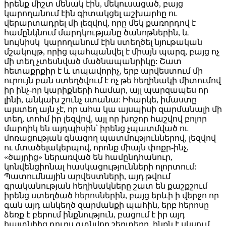
իրենք միշտ մենակ էին, մեկուսացած, բայց
կարողանում էին գիտակցել աշխարհը ու
վերարտադրել մի լեզվով, որը մեկ քառորդով է
համընկնում մարդկությանը ծանոթներին, և
նույնիսկ կարողանում էին ստեղծել նյութական
մշակույթ, որից պահպանվել է միայն պարզ, բայց ոչ
մի տեղ չտեսնված մածնապանրիկը: Շատ
հետաքրքիր է և տպավորիչ, երբ արվեստում մի
ուրույն բան ստեղծվում է ոչ թե հեղինակի միտումով
իր ինչ-որ կարիքների համար, այլ պարզապես որ
լինի, անկախ շունչ ստանա: Իհարկե, իմաստը
այստեղ այն չէ, որ ահա կա այսպիսի զարմանալի մի
տեղ, տոհմ իր լեզվով, այլ որ խոշոր հաշվով բոլոր
մարդիկ են այդպիսին՝ իրենց չպատմված ու
մոռացության գնացող պատմություններով, լեզվով
ու մտածելակերպով, որոնք միայն փոքր-ինչ,
«ծայրից» ներառված են համընդհանուր,
կոնվենցիոնալ հասկացությունների ոլորտում:
Պատումնային արվեստների, այդ թվում
գրականության հեղինակները շատ են քաշքշում
իրենց ստեղծած հերոսներին, բայց երևի ի վերջո որ
գան այդ անկեղծ զարմանքի պահին, երբ հերոսը
ձեռք է բերում ինքնություն, բացում է իր այդ
հայտնիից դուրս գտնվող շերտերը, ինքն է սկսում