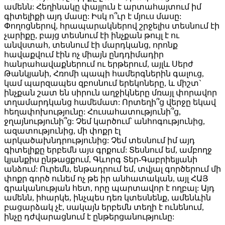
ամենն: Հեղինակը փայլուն է արտահայտում իմ
գիտելիքի այդ մասը: Իսկ ո՞ւր է մյուս մասը:
Փողոցներով, հրապարակներով շրջելիս տեսնում էի
չարիքը, բայց տեսնում էի ինչքան թույլ է ու
անվստահ, տեսնում էի մարդկանց, որոնք
հավաքվում էին ոչ միայն ընդդիմադիր
հանրահավաքներում ու երթերում, այլև Սերժ
Թանկյանի, Հռոմի պապի համերգներին գալուց,
կամ պարզապես զբոսնում երեկոները, և միշտ`
ինչքան շատ են սիրուն աղջիկները մռայլ փորավոր
տղամարդկանց համեմատ: Որտեղի՞ց վերջը եկավ
հեղափոխությունը: Հուսահատությունի՞ց,
ջղայնությունի՞ց: Չեմ կարծում՝ անհոգությունից,
ազատությունից, մի փոքր էլ
արկածախնդրությունից: Չեմ տեսնում իմ այդ
գիտելիքը երբեմն այս գրքում: Տեսնում եմ, ամբողջ
կյանքիս ընթացքում, Գևորգ Տեր-Գաբրիելյանի
անձում: Ուրեմն, ենթադրում եմ, տվյալ գործերում մի
փոքր գործ ունեմ ոչ թե իր անհատական, այլ ՀԱՅ
գրականության հետ, որը պարտավոր է ողբալ: Այդ
ամենն, իհարկե, ինչպես դեռ կտեսնենք, ամենևին
բացարձակ չէ, սակայն երբեմն տեղի է ունենում,
ինչը դժվարացնում է ընթերցանությունը: