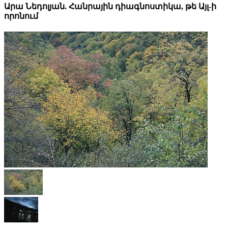
Արա Նեդոլյան. Հանրային դիագնոստիկա, թե Այլ-ի
որոնում