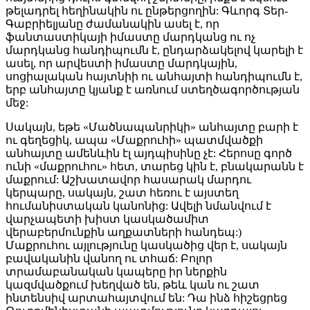
թելադրել հեղինակին ու ընթերցողին: Գևորգ Տեր-
Գաբրիելյանը ժամանակին ասել է, որ
ֆանտաստիկայի իմաստը մարդկանց ու ոչ
մարդկանց հանդիպումն է, ընդարձակելով կարելի է
ասել, որ արվեստի իմաստը մարդկային,
սոցիալական հայտնիի ու անհայտի հանդիպումն է,
երբ անհայտը կյանք է առնում ստեղծագործության
մեջ:
Սակայն, եթե «Մածնապանրիկի» անհայտը բարի է
ու գեղեցիկ, ապա «Մաքրուհի» պատմվածքի
անհայտը ամենևին էլ այդպիսինը չէ: Հերոսը գործ
ունի «մաքրուհու» հետ, տարեց կին է, բնակարանն է
մաքրում: Աշխատավոր հասարակ մարդու
կերպարը, սակայն, շատ հեռու է այստեղ
հումանիստական կանոնից: Ավելի նմանվում է
վարչապետի խիստ կասկածամիտ
վերաբերմունքին աղքատների հանդեպ:)
Մաքրուհու այլությունը կասկածից վեր է, սակայն
բավականին վանող ու տհաճ: Բոլոր
տրամաբանական կապերը իր ներքին
կազմվածքում խեղված են, թեև կան ու շատ
ինտենսիվ արտահայտվում են: Դա ինձ հիշեցրեց