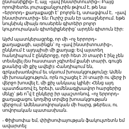
ընտանիքից» է, այլ «լավ ինստիտուտից»: Բայց
որովհետեւ յուրաքանչյուրին թվում է, թե նա
«երրորդ» քաղաքացի է` բոլորն էլ, ստացվում է, «լավ
ինստիտուտից» են: Ուրիշ բան էր առաջներում. եթե
նույնիսկ միայն ռուսերեն գիտեիր բոլոր
կուլտուրական գիտելիքներից` արդեն գիտուն էիր:
Այժմ պատկերացրեք, որ մի «ոչ երրորդ»
քաղաքացի, այսինքն` ոչ «լավ ինստիտուտից»,
ընկնում է այդպիսի մի քաղաք: Եվ այստեղ
հանդիպում է ընկերոջը, որի հետ 20 տարի է ինչ չեն
տեսնվել (ես հաստատ չգիտեմ քանի տարի, գուցե
քսանից մի քիչ ավելի): Հանդիպում են,
գրկախառնվում եւ սկսում խոսակցությունը: Ամեն
մի խոսակցություն, որն ուշացել է 20 տարի ու վերջ ի
վերջո խոսվել է, մի քիչ անկապ կլինի: Հենց այդ
պատճառով էլ, երեւի, ամենագլխավոր հարցերից
մեկը` թե ո՞վ է ընկերը իր պաշտոնով, «ոչ երրորդ»
քաղաքացու կողմից տրվեց խոսակցության
վերջում: Ամենասովորական մի հարց, թերեւս, ու
սովորական պատասխան.
- Փիլիսոփա եմ, փիլիսոփայության ֆակուլտետն եմ
ավարտել: