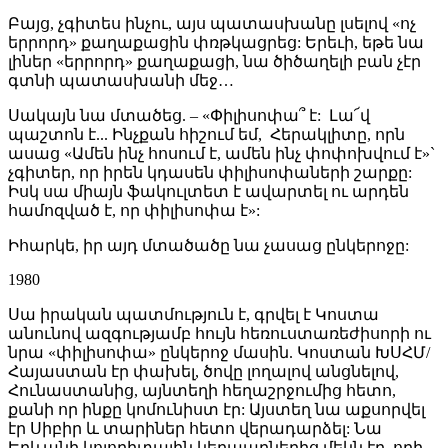
Բայց, չգիտես ինչու, այս պատասխանը լսելով «ոչ
երրորդ» քաղաքացին փռթկացրեց: Երեւի, եթե նա
լիներ «երրորդ» քաղաքացի, նա ծիծաղելի բան չէր
գտնի պատասխանի մեջ…
Սակայն նա մտածեց. – «Փիլիսոփա՞ է: Լա՜վ
պաշտոն է... Ինչքան հիշում եմ, Հերակլիտը, որն
ասաց «Ամեն ինչ հոսում է, ամեն ինչ փոփոխվում է»`
չգիտեր, որ իրեն կդասեն փիլիսոփաների շարքը:
Իսկ սա միայն ֆակուլտետ է ավարտել ու արդեն
համոզված է, որ փիլիսոփա է»:
Իհարկե, իր այդ մտածածը նա չասաց ընկերոջը:
1980
Սա իրական պատմություն է, գրվել է Կոստա
անունով ազգությամբ հույն հեռուստառեժիսորի ու
նրա «փիլիսոփա» ընկերոջ մասին. Կոստան ԽՍՀՄ/
Հայաստան էր փախել, ծովը լողալով անցնելով,
Հունաստանից, այնտեղի հեղաշրջումից հետո,
քանի որ ինքը կոմունիստ էր: Այստեղ նա աքսորվել
էր Սիբիր և տարիներ հետո վերադարձել: Նա
Երևանի կոլորիտային կերպարներից մեկն էր, որի