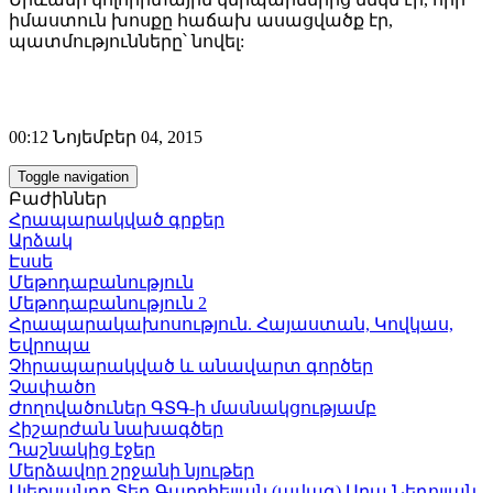
իմաստուն խոսքը հաճախ ասացվածք էր,
պատմությունները՝ նովել:
00:12 Նոյեմբեր 04, 2015
Toggle navigation
Բաժիններ
Հրապարակված գրքեր
Արձակ
Էսսե
Մեթոդաբանություն
Մեթոդաբանություն 2
Հրապարակախոսություն. Հայաստան, Կովկաս,
Եվրոպա
Չհրապարակված և անավարտ գործեր
Չափածո
Ժողովածուներ ԳՏԳ-ի մասնակցությամբ
Հիշարժան նախագծեր
Դաշնակից էջեր
Մերձավոր շրջանի նյութեր
Ալեքսանդր Տեր-Գաբրիելյան (ավագ)
Արա Նեդոլյան