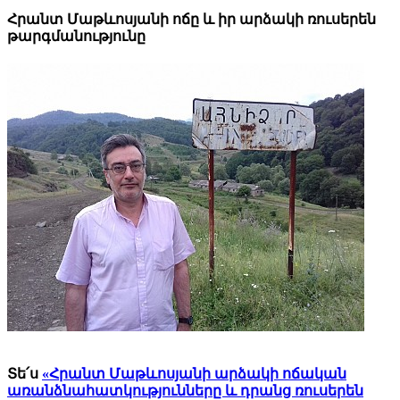
Հրանտ Մաթևոսյանի ոճը և իր արձակի ռուսերեն
թարգմանությունը
Տե՛ս
«Հրանտ Մաթևոսյանի արձակի ոճական
առանձնահատկությունները և դրանց ռուսերեն