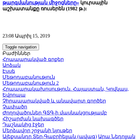
թարգմանության միջոցները»
կուրսային
աշխատանքը ռուսերեն (1982 թ.):
23:08 Ապրիլ 15, 2019
Toggle navigation
Բաժիններ
Հրապարակված գրքեր
Արձակ
Էսսե
Մեթոդաբանություն
Մեթոդաբանություն 2
Հրապարակախոսություն. Հայաստան, Կովկաս,
Եվրոպա
Չհրապարակված և անավարտ գործեր
Չափածո
Ժողովածուներ ԳՏԳ-ի մասնակցությամբ
Հիշարժան նախագծեր
Դաշնակից էջեր
Մերձավոր շրջանի նյութեր
Ալեքսանդր Տեր-Գաբրիելյան (ավագ)
Արա Նեդոլյան